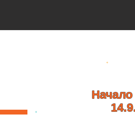
НАШИ 
ая любящими
+
дники, Дни
е Мастер
походы и
Начало
я каникул
ие Семейные
14.9
Camp.
+